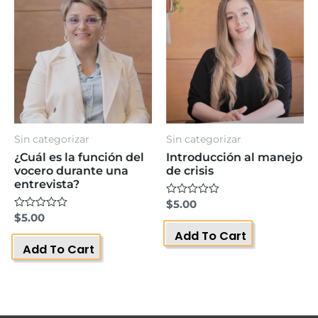
Sin categorizar
Sin categorizar
¿Cuál es la función del
Introducción al manejo
vocero durante una
de crisis
entrevista?
Valorado
$
5.00
con
Valorado
$
5.00
0
con
Add To Cart
de
0
5
Add To Cart
de
5