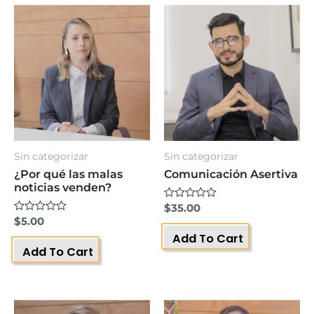
Sin categorizar
Sin categorizar
¿Por qué las malas
Comunicación Asertiva
noticias venden?
Valorado
$
35.00
con
Valorado
$
5.00
0
con
Add To Cart
de
0
5
Add To Cart
de
5